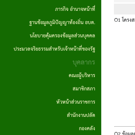
ปลัด
ภารกิจ อำนาจหน้าที่
ราคา
อบต.
ถิ่น
รายงาน
ผลิตภัณฑ์
O1 โครงสร
กลาง
ฐานข้อมูลภูมิปัญญาท้องถิ่น อบต.
กอง
ผลการ
คำสั่ง
แผนงาน
ชุมชน
คลัง
นโยบายคุ้มครองข้อมูลส่วนบุคคล
ดำเนิน
ประกาศ
อบต.
ป้องกันและ
สถาน
งาน
ผลจัด
บรรเทา
ประมวลจริยธรรมสำหรับเจ้าหน้าที่ของรัฐ
กอง
ที่
ซื้อจัด
สาธารณภัย
บุคลากร
ช่าง
รายงาน
สำคัญ
จ้าง
สถิติการ
แผน
คณะผู้บริหาร
กองการ
โครงสร้าง
ให้บริการ
ประกาศ
อัตรา
ศึกษา
สมาชิกสภา
การ
ประชาชน
ผู้ชนะ
กำลัง
ศาสนา
บริหาร
หัวหน้าส่วนราชการ
การจัด
3 ปี
และ
รายงาน
งาน
สำนักงานปลัด
ซื้อจัด
วัฒนธรรม
สถิติเรื่อง
แผน
วิสัย
จ้างราย
กองคลัง
ร้องเรียน
บริหาร
O2 ข้อมูลผ