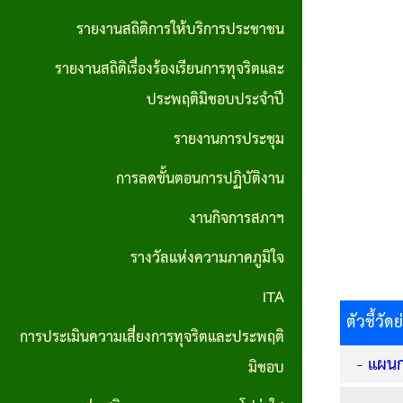
ส่วน
มาตรการ
รายงานสถิติการให้บริการประชาชน
บุคคล
ส่งเสริม
รายงานสถิติเรื่องร้องเรียนการทุจริตและ
ประมวล
คุณธรรม
ประพฤติมิชอบประจำปี
จริยธรรม
และ
รายงานการประชุม
สำหรับ
ความ
เจ้าหน้าที่
การลดขั้นตอนการปฏิบัติงาน
โปร่งใส
ของรัฐ
ภายใน
งานกิจการสภาฯ
หน่วย
รางวัลแห่งความภาคภูมิใจ
งาน
ITA
ตัวชี้วั
การขับ
การประเมินความเสี่ยงการทุจริตและประพฤติ
เคลื่อน
-
แผนก
มิชอบ
จริยธรรม