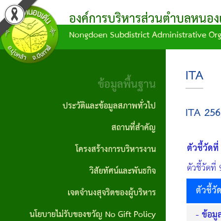
องค์การบริหารส่วนตำบลหนองเด
Nongdoen Subdistrict Administrative Or
ผล
ข้อมูล
ข้อ
แผน
บุคลากร
ข้อมูล
การ
การ
บัญญัติ/
พัฒนา
พื้น
คณะผู้
ITA
ดำเนิน
จัด
คำ
ท้อง
ฐาน
ข้อมูลพื้นฐาน
บริหาร
งาน
ซื้อ
สั่ง
ถิ่น
ประวัติ
ประวัติและข้อมูลสภาพทั่วไป
ITA 256
สมาชิก
จัด
กิจกรรม/
ข้อ
แผน
และ
สถานที่สำคัญ
สภา
จ้าง
ผลงาน
บัญญัติ
ดำเนิน
ข้อมูล
ตัวชี้วัดท
โครงสร้างการบริหารงาน
หัวหน้า
ประกาศ
งบ
งาน
สภาพ
รายงาน
ตัวชี้วัดท
วิสัยทัศน์และพันธกิจ
ส่วน
จัดซื้อ
ประมาณ
ทั่วไป
ข้อมูล
แผน
ตัวชี้ว
ราชการ
เจตจำนงสุจริตของผู้บริหาร
จัดจ้าง
ทางการ
ข้อ
พัฒนา
ผู้นำ
- ข้อมู
นโยบายไม่รับของขวัญ No Gift Policy
สำนักงาน
เงิน
ประกาศ
บัญญัติ
ท้อง
ชุมชน