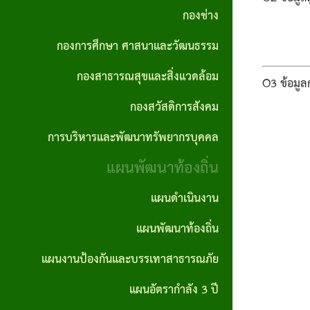
กอง
ทัศน์
ปี
กองช่าง
การ
ความ
สาธารณสุข
และ
ทุจริต
สรุป
ต่อ
กองการศึกษา ศาสนาและวัฒนธรรม
และสิ่ง
พันธ
และ
ผล
เนื่อง
กองสาธารณสุขและสิ่งแวดล้อม
แวดล้อม
กิจ
O3 ข้อมูล
ประพฤติ
การ
ของ
กองสวัสดิการสังคม
กอง
เจตจำนง
มิชอบ
จัด
องค์กร
การบริหารและพัฒนาทรัพยากรบุคคล
สวัสดิการ
สุจริต
ประจำปี
ซื้อ
แผน
สังคม
แผนพัฒนาท้องถิ่น
ของผู้
จัด
รายงาน
ปฏิบัติ
บริหาร
จ้าง
แผนดำเนินงาน
การ
การ
การ
ราย
บริหาร
นโยบาย
แผนพัฒนาท้องถิ่น
ประชุม
จัดซื้อ
เดือน
และ
ไม่รับ
จัด
แผนงานป้องกันและบรรเทาสาธารณภัย
การ
พัฒนา
ของ
สรุปผล
จ้าง
แผนอัตรากำลัง 3 ปี
ลดขั้น
ทรัพยากร
ขวัญ
การจัด