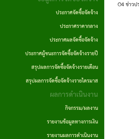
งาน
ประพฤติ
O4 ข่าวปร
ภาค
ประกาศจัดซื้อจัดจ้าง
มิชอบ
กฎหมาย
ภูมิใจ
ประกาศราคากลาง
ที่
รายงาน
ITA
เกี่ยวข้อง
ประกาศผลจัดซื้อจัดจ้าง
ติดตาม
การ
และ
ประกาศผู้ชนะการจัดซื้อจัดจ้างรายปี
ฐานข้อมูล
ประเมิน
ประเมิน
ภูมิปัญญา
สรุปผลการจัดซื้อจัดจ้างรายเดือน
ความ
ผลแผน
ท้องถิ่น
สรุปผลการจัดซื้อจัดจ้างรายไตรมาส
เสี่ยงการ
พัฒนา
อบต.
ผลการดำเนินงาน
ทุจริต
นโยบาย
และ
กิจกรรม/ผลงาน
คุ้มครอง
ประพฤติ
รายงานข้อมูลทางการเงิน
ข้อมูล
มิชอบ
รายงานผลการดำเนินงาน