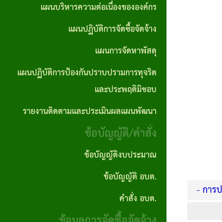
ตอน
แผนการ
แผนบริหารความต่อเนื่องขององค์กร
บุคคล
No Gift
ซื้อจัด
การ
จัดหา
แผนปฏิบัติการจัดซื้อจัดจ้าง
Policy
จ้างราย
ปฏิบัติ
พัสดุ
ไตรมาส
แผนการจัดหาพัสดุ
ภารกิจ
งาน
แผน
แผนปฏิบัติการป้องกันปราบปรามการทุจริต
อำนาจ
งาน
ปฏิบัติ
และประพฤติมิชอบ
หน้าที่
กิจ
การ
รายงานติดตามและประเมินผลแผนพัฒนา
คู่มือ
กา
ป้องกัน
ข้อบัญญัติ/คำสั่ง
และ
รส
ปราบ
มาตร
ภาฯ
ปราม
ข้อบัญญัติงบประมาณ
ฐาน
การ
ข้อบัญญัติ อบต.
รางวัล
การ
- การปร
ทุจริต
แห่ง
คำสั่ง อบต.
ปฎิบัติ
และ
ความ
ข้อมูลการจัดซื้อจัดจ้าง