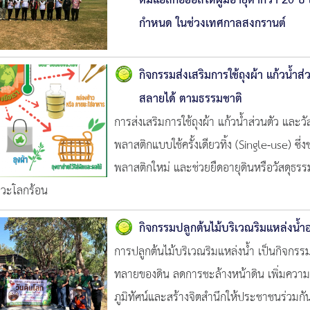
ดื่มแอลกอฮอล์ให้ผู้มีอายุต่ำกว่า 20
กำหนด ในช่วงเทศกาลสงกรานต์
กิจกรรมส่งเสริมการใช้ถุงผ้า แก้วน้ำส่ว
สลายได้ ตามธรรมชาติ
การส่งเสริมการใช้ถุงผ้า แก้วน้ำส่วนตัว และ
พลาสติกแบบใช้ครั้งเดียวทิ้ง (Single-use) 
พลาสติกใหม่ และช่วยยืดอายุดินหรือวัสดุธรรม
วะโลกร้อน
กิจกรรมปลูกต้นไม้บริเวณริมแหล่งน้ำ
การปลูกต้นไม้บริเวณริมแหล่งน้ำ เป็นกิจกรรม
ทลายของดิน ลดการชะล้างหน้าดิน เพิ่มความชุ
ภูมิทัศน์และสร้างจิตสำนึกให้ประชาชนร่วม