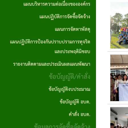
ตอน
แผนการ
แผนบริหารความต่อเนื่องขององค์กร
บุคคล
No Gift
ซื้อจัด
การ
จัดหา
แผนปฏิบัติการจัดซื้อจัดจ้าง
Policy
จ้างราย
ปฏิบัติ
พัสดุ
ไตรมาส
แผนการจัดหาพัสดุ
ภารกิจ
งาน
แผน
แผนปฏิบัติการป้องกันปราบปรามการทุจริต
อำนาจ
งาน
ปฏิบัติ
และประพฤติมิชอบ
หน้าที่
กิจ
การ
รายงานติดตามและประเมินผลแผนพัฒนา
คู่มือ
กา
ป้องกัน
ข้อบัญญัติ/คำสั่ง
และ
รส
ปราบ
มาตร
ภาฯ
ปราม
ข้อบัญญัติงบประมาณ
ฐาน
การ
ข้อบัญญัติ อบต.
รางวัล
การ
ทุจริต
แห่ง
คำสั่ง อบต.
ปฎิบัติ
และ
ความ
ข้อมูลการจัดซื้อจัดจ้าง