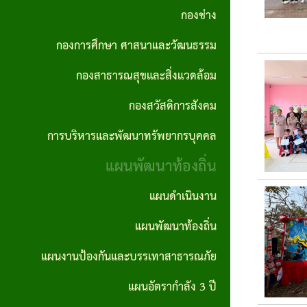
กอง
ทัศน์
ปี
กองช่าง
การ
ความ
สาธารณสุข
และ
ทุจริต
สรุป
ต่อ
กองการศึกษา ศาสนาและวัฒนธรรม
และสิ่ง
พันธ
และ
ผล
เนื่อง
กองสาธารณสุขและสิ่งแวดล้อม
แวดล้อม
กิจ
ประพฤติ
การ
ของ
กองสวัสดิการสังคม
กอง
เจตจำนง
มิชอบ
จัด
องค์กร
การบริหารและพัฒนาทรัพยากรบุคคล
สวัสดิการ
สุจริต
ประจำปี
ซื้อ
แผน
สังคม
แผนพัฒนาท้องถิ่น
ของผู้
จัด
รายงาน
ปฏิบัติ
บริหาร
จ้าง
แผนดำเนินงาน
การ
การ
การ
ราย
บริหาร
นโยบาย
แผนพัฒนาท้องถิ่น
ประชุม
จัดซื้อ
เดือน
และ
ไม่รับ
จัด
แผนงานป้องกันและบรรเทาสาธารณภัย
การ
พัฒนา
ของ
สรุปผล
จ้าง
แผนอัตรากำลัง 3 ปี
ลดขั้น
ทรัพยากร
ขวัญ
การจัด