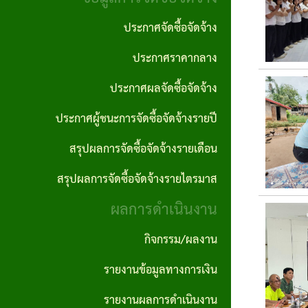
งาน
ประพฤติ
ภาค
ประกาศจัดซื้อจัดจ้าง
มิชอบ
กฎหมาย
ภูมิใจ
ประกาศราคากลาง
ที่
รายงาน
ITA
เกี่ยวข้อง
ประกาศผลจัดซื้อจัดจ้าง
ติดตาม
การ
และ
ประกาศผู้ชนะการจัดซื้อจัดจ้างรายปี
ฐานข้อมูล
ประเมิน
ประเมิน
ภูมิปัญญา
สรุปผลการจัดซื้อจัดจ้างรายเดือน
ความ
ผลแผน
ท้องถิ่น
สรุปผลการจัดซื้อจัดจ้างรายไตรมาส
เสี่ยงการ
พัฒนา
อบต.
ผลการดำเนินงาน
ทุจริต
นโยบาย
และ
กิจกรรม/ผลงาน
คุ้มครอง
ประพฤติ
รายงานข้อมูลทางการเงิน
ข้อมูล
มิชอบ
รายงานผลการดำเนินงาน