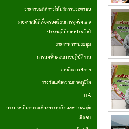
ส่วน
มาตรการ
รายงานสถิติการให้บริการประชาชน
บุคคล
ส่งเสริม
รายงานสถิติเรื่องร้องเรียนการทุจริตและ
ประมวล
คุณธรรม
ประพฤติมิชอบประจำปี
จริยธรรม
และ
รายงานการประชุม
สำหรับ
ความ
เจ้าหน้าที่
การลดขั้นตอนการปฏิบัติงาน
โปร่งใส
ของรัฐ
ภายใน
งานกิจการสภาฯ
หน่วย
รางวัลแห่งความภาคภูมิใจ
งาน
ITA
การขับ
การประเมินความเสี่ยงการทุจริตและประพฤติ
เคลื่อน
มิชอบ
จริยธรรม