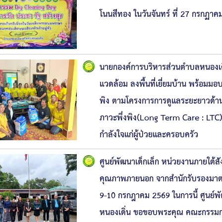
โนนสีทอง ในวันจันทร์ ที่ 27 กรกฏา
นายกองค์การบริหารส่วนตำบลหนองเดิ่
แวดล้อม ลงพื้นที่เยี่ยมบ้าน พร้อมมอบน
พิง ตามโครงการการดูแลระยะยาวด้านสาธ
ภาวะพึ่งพิง(Long Term Care : LTC) 
กำลังใจแก่ผู้ป่วยและครอบครัว
ศูนย์พัฒนาเด็กเล็ก หน่วยงานภายใต้สั
คุณภาพภายนอก จากสำนักรับรองมาตร
9-10 กรกฎาคม 2569 ในการนี้ ศูนย์พั
หนองเดิ่น ขอขอบพระคุณ คณะกรรมการ ท