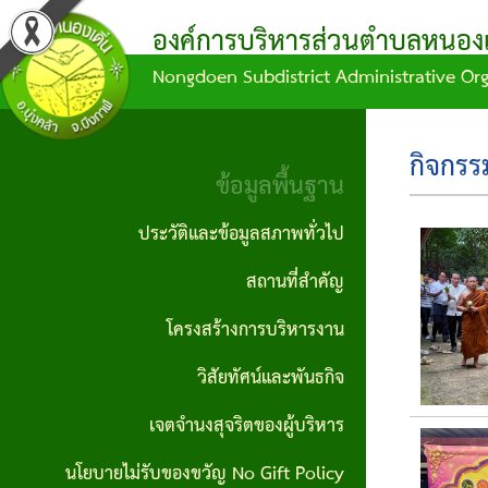
องค์การบริหารส่วนตำบลหนองเด
Nongdoen Subdistrict Administrative Or
ผล
ข้อมูล
ข้อ
แผน
บุคลากร
ข้อมูล
การ
การ
บัญญัติ/
พัฒนา
พื้น
คณะผู้
กิจกร
ดำเนิน
จัด
คำ
ท้อง
ฐาน
ข้อมูลพื้นฐาน
บริหาร
งาน
ซื้อ
สั่ง
ถิ่น
ประวัติ
ประวัติและข้อมูลสภาพทั่วไป
สมาชิก
จัด
กิจกรรม/
ข้อ
แผน
และ
สถานที่สำคัญ
สภา
จ้าง
ผลงาน
บัญญัติ
ดำเนิน
ข้อมูล
โครงสร้างการบริหารงาน
หัวหน้า
ประกาศ
งบ
งาน
สภาพ
รายงาน
วิสัยทัศน์และพันธกิจ
ส่วน
จัดซื้อ
ประมาณ
ทั่วไป
ข้อมูล
แผน
ราชการ
เจตจำนงสุจริตของผู้บริหาร
จัดจ้าง
ทางการ
ข้อ
พัฒนา
ผู้นำ
นโยบายไม่รับของขวัญ No Gift Policy
สำนักงาน
เงิน
ประกาศ
บัญญัติ
ท้อง
ชุมชน