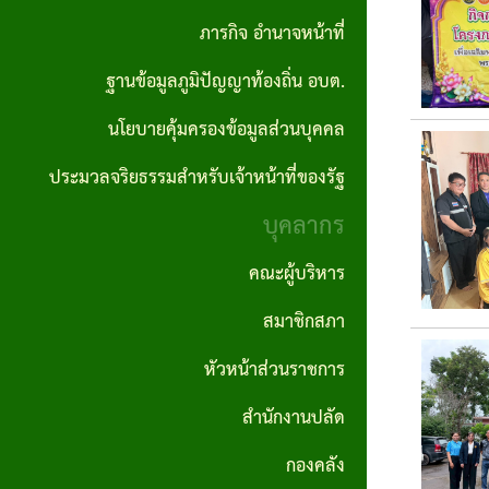
ปลัด
ภารกิจ อำนาจหน้าที่
ราคา
อบต.
ถิ่น
รายงาน
ผลิตภัณฑ์
กลาง
ฐานข้อมูลภูมิปัญญาท้องถิ่น อบต.
กอง
ผลการ
คำสั่ง
แผนงาน
ชุมชน
คลัง
นโยบายคุ้มครองข้อมูลส่วนบุคคล
ดำเนิน
ประกาศ
อบต.
ป้องกันและ
สถาน
งาน
ผลจัด
บรรเทา
ประมวลจริยธรรมสำหรับเจ้าหน้าที่ของรัฐ
กอง
ที่
ซื้อจัด
สาธารณภัย
บุคลากร
ช่าง
รายงาน
สำคัญ
จ้าง
สถิติการ
แผน
คณะผู้บริหาร
กองการ
โครงสร้าง
ให้บริการ
ประกาศ
อัตรา
ศึกษา
สมาชิกสภา
การ
ประชาชน
ผู้ชนะ
กำลัง
ศาสนา
บริหาร
หัวหน้าส่วนราชการ
การจัด
3 ปี
และ
รายงาน
งาน
สำนักงานปลัด
ซื้อจัด
วัฒนธรรม
สถิติเรื่อง
แผน
วิสัย
จ้างราย
กองคลัง
ร้องเรียน
บริหาร