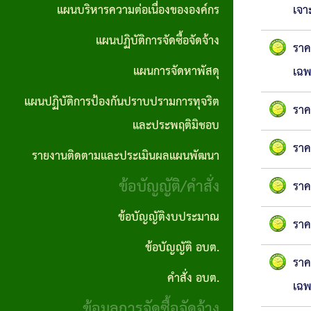
ตอน
แผนการ
แผนบริหารความต่อเนื่องขององค์กร
เจา
บุคคล
No Gift
ซื้อจัด
การ
จัดหา
แผนปฏิบัติการจัดซื้อจัดจ้าง
Policy
จ้างราย
ราค
ปฏิบัติ
พัสดุ
ไตรมาส
แผนการจัดหาพัสดุ
เฉพ
ภารกิจ
งาน
แผน
แผนปฏิบัติการป้องกันปราบปรามการทุจริต
อำนาจ
ราค
งาน
ปฏิบัติ
และประพฤติมิชอบ
หน้าที่
กิจ
การ
ราค
รายงานติดตามและประเมินผลแผนพัฒนา
คู่มือ
กา
ป้องกัน
ข้อบัญญัติ/คำสั่ง
ราค
และ
รส
ปราบ
มาตร
ภาฯ
ปราม
ข้อบัญญัติงบประมาณ
ราค
ฐาน
การ
ข้อบัญญัติ อบต.
รางวัล
ราค
การ
ทุจริต
แห่ง
คำสั่ง อบต.
เฉพ
ปฎิบัติ
และ
ความ
ข้อมูลการจัดซื้อจัดจ้าง