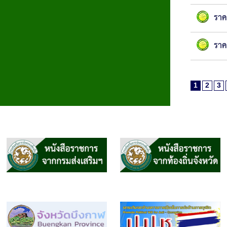
ราค
ราค
1
2
3