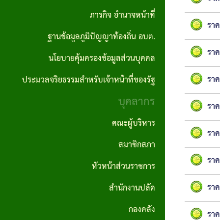
ปลัด
ภารกิจ อำนาจหน้าที่
ราคา
อบต.
ถิ่น
รายงาน
ผลิตภัณฑ์
ราค
กลาง
ฐานข้อมูลภูมิปัญญาท้องถิ่น อบต.
กอง
ผลการ
คำสั่ง
แผนงาน
ชุมชน
ราค
คลัง
นโยบายคุ้มครองข้อมูลส่วนบุคคล
ดำเนิน
ประกาศ
อบต.
ป้องกันและ
สถาน
งาน
ผลจัด
บรรเทา
ราค
ประมวลจริยธรรมสำหรับเจ้าหน้าที่ของรัฐ
กอง
ที่
ซื้อจัด
สาธารณภัย
บุคลากร
ช่าง
รายงาน
สำคัญ
ราค
จ้าง
สถิติการ
แผน
คณะผู้บริหาร
กองการ
โครงสร้าง
ราค
ให้บริการ
ประกาศ
อัตรา
ศึกษา
สมาชิกสภา
การ
ประชาชน
ผู้ชนะ
กำลัง
ราค
ศาสนา
บริหาร
หัวหน้าส่วนราชการ
การจัด
3 ปี
และ
รายงาน
งาน
ราค
สำนักงานปลัด
ซื้อจัด
วัฒนธรรม
สถิติเรื่อง
แผน
วิสัย
จ้างราย
กองคลัง
ราค
ร้องเรียน
บริหาร