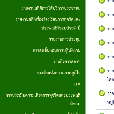
ส่วน
ราค
มาตรการ
รายงานสถิติการให้บริการประชาชน
บุคคล
ส่งเสริม
ราค
รายงานสถิติเรื่องร้องเรียนการทุจริตและ
ประมวล
คุณธรรม
ประพฤติมิชอบประจำปี
ราค
จริยธรรม
และ
รายงานการประชุม
สำหรับ
ความ
ราค
เจ้าหน้าที่
การลดขั้นตอนการปฏิบัติงาน
โปร่งใส
ราค
ของรัฐ
ภายใน
งานกิจการสภาฯ
หน่วย
ราค
รางวัลแห่งความภาคภูมิใจ
งาน
โคตม
ITA
การขับ
ราค
การประเมินความเสี่ยงการทุจริตและประพฤติ
เคลื่อน
หมู่ท
มิชอบ
จริยธรรม