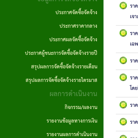
งาน
ประพฤติ
ราค
ภาค
ประกาศจัดซื้อจัดจ้าง
มิชอบ
เจา
กฎหมาย
ภูมิใจ
ประกาศราคากลาง
ที่
รายงาน
ราค
ITA
เกี่ยวข้อง
ประกาศผลจัดซื้อจัดจ้าง
ติดตาม
เฉพ
การ
และ
ประกาศผู้ชนะการจัดซื้อจัดจ้างรายปี
ฐานข้อมูล
ราค
ประเมิน
ประเมิน
ภูมิปัญญา
สรุปผลการจัดซื้อจัดจ้างรายเดือน
ความ
ผลแผน
ท้องถิ่น
ราค
สรุปผลการจัดซื้อจัดจ้างรายไตรมาส
เสี่ยงการ
พัฒนา
โดย
อบต.
ผลการดำเนินงาน
ทุจริต
นโยบาย
ราค
และ
กิจกรรม/ผลงาน
คุ้มครอง
ประพฤติ
รายงานข้อมูลทางการเงิน
ราค
ข้อมูล
มิชอบ
รายงานผลการดำเนินงาน