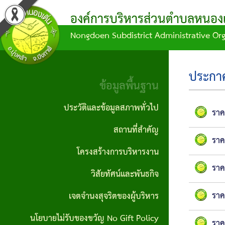
องค์การบริหารส่วนตำบลหนองเด
Nongdoen Subdistrict Administrative Or
ผล
ข้อมูล
ข้อ
แผน
บุคลากร
ข้อมูล
การ
การ
บัญญัติ/
พัฒนา
พื้น
คณะผู้
ประกา
ดำเนิน
จัด
คำ
ท้อง
ฐาน
ข้อมูลพื้นฐาน
บริหาร
งาน
ซื้อ
สั่ง
ถิ่น
ประวัติ
ประวัติและข้อมูลสภาพทั่วไป
ราค
สมาชิก
จัด
กิจกรรม/
ข้อ
แผน
และ
สถานที่สำคัญ
สภา
จ้าง
ราค
ผลงาน
บัญญัติ
ดำเนิน
ข้อมูล
โครงสร้างการบริหารงาน
หัวหน้า
ประกาศ
งบ
งาน
สภาพ
ราค
รายงาน
วิสัยทัศน์และพันธกิจ
ส่วน
จัดซื้อ
ประมาณ
ทั่วไป
ข้อมูล
แผน
ราชการ
ราค
เจตจำนงสุจริตของผู้บริหาร
จัดจ้าง
ทางการ
ข้อ
พัฒนา
ผู้นำ
นโยบายไม่รับของขวัญ No Gift Policy
สำนักงาน
เงิน
ประกาศ
บัญญัติ
ท้อง
ชุมชน
ราค