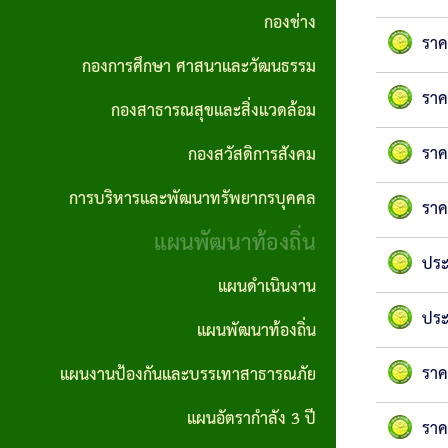
กอง
ทัศน์
ปี
กองช่าง
การ
ความ
สาธารณสุข
และ
ราค
ทุจริต
สรุป
ต่อ
กองการศึกษา ศาสนาและวัฒนธรรม
และสิ่ง
พันธ
ราค
และ
ผล
เนื่อง
กองสาธารณสุขและสิ่งแวดล้อม
แวดล้อม
กิจ
ประพฤติ
การ
ของ
ราค
กองสวัสดิการสังคม
กอง
เจตจำนง
มิชอบ
จัด
องค์กร
การบริหารและพัฒนาทรัพยากรบุคคล
สวัสดิการ
สุจริต
ประจำปี
ซื้อ
ราค
แผน
สังคม
แผนพัฒนาท้องถิ่น
ของผู้
จัด
รายงาน
ปฏิบัติ
ประ
บริหาร
จ้าง
แผนดำเนินงาน
การ
การ
การ
ราย
ประ
บริหาร
นโยบาย
แผนพัฒนาท้องถิ่น
ประชุม
จัดซื้อ
เดือน
และ
ไม่รับ
จัด
ราค
แผนงานป้องกันและบรรเทาสาธารณภัย
การ
พัฒนา
ของ
สรุปผล
จ้าง
แผนอัตรากำลัง 3 ปี
ลดขั้น
ราค
ทรัพยากร
ขวัญ
การจัด