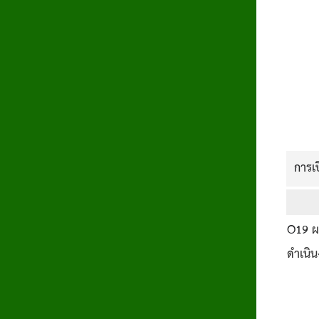
การเ
O19
ผล
ดำเนิ