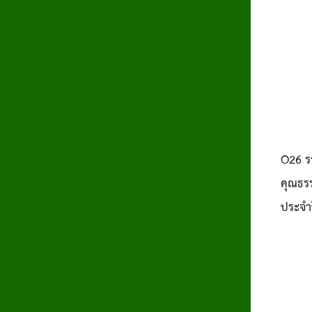
O26
ร
คุณธร
ประจำ