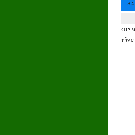
8.4
O13
ห
ทรัพย