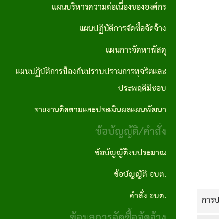
ตอน
แผนการ
แผนบริหารความต่อเนื่องขององค์กร
บุคคล
No Gift
ซื้อจัด
การ
จัดหา
แผนปฏิบัติการจัดซื้อจัดจ้าง
Policy
จ้างราย
ปฏิบัติ
พัสดุ
ไตรมาส
แผนการจัดหาพัสดุ
ภารกิจ
งาน
แผน
แผนปฏิบัติการป้องกันปราบปรามการทุจริตและ
อำนาจ
งาน
ปฏิบัติ
ประพฤติมิชอบ
หน้าที่
กิจ
การ
รายงานติดตามและประเมินผลแผนพัฒนา
คู่มือ
กา
ป้องกัน
ข้อบัญญัติ/คำสั่ง
และ
รส
ปราบ
มาตร
ภาฯ
ปราม
ข้อบัญญัติงบประมาณ
ฐาน
การ
ข้อบัญญัติ อบต.
รางวัล
การ
ทุจริต
แห่ง
คำสั่ง อบต.
การป
ปฎิบัติ
และ
ความ
ข้อมูลการจัดซื้อจัดจ้าง