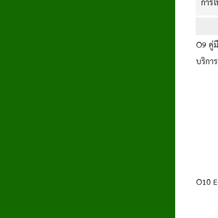
การใ
O9
คู่
บริการ
O10
E