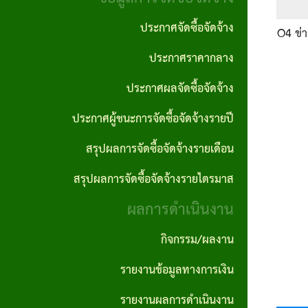
งาน
ประพฤติ
ภาค
ประกาศจัดซื้อจัดจ้าง
มิชอบ
O4
ข่
กฎหมาย
ภูมิใจ
ประกาศราคากลาง
ที่
รายงาน
ITA
เกี่ยวข้อง
ประกาศผลจัดซื้อจัดจ้าง
ติดตาม
การ
และ
ประกาศผู้ชนะการจัดซื้อจัดจ้างรายปี
ฐานข้อมูล
ประเมิน
ประเมิน
ภูมิปัญญา
สรุปผลการจัดซื้อจัดจ้างรายเดือน
ความ
ผลแผน
ท้องถิ่น
สรุปผลการจัดซื้อจัดจ้างรายไตรมาส
เสี่ยงการ
พัฒนา
อบต.
ผลการดำเนินงาน
ทุจริต
นโยบาย
และ
กิจกรรม/ผลงาน
คุ้มครอง
ประพฤติ
รายงานข้อมูลทางการเงิน
ข้อมูล
มิชอบ
รายงานผลการดำเนินงาน