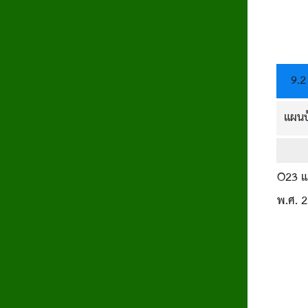
9.2
แผนป
O23 แผ
พ.ศ. 