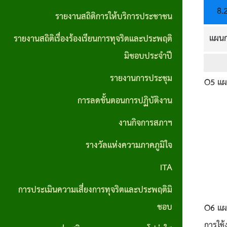
ส่วน
มาตรการ
8
.
รายงานสถิติการให้บริการประชาชน
บุคคล
ส่งเสริม
แผน
รายงานสถิติเรื่องร้องเรียนการทุจริตและประพฤติ
ประมวล
คุณธรรม
มิชอบประจำปี
จริยธรรม
และ
รายงานการประชุม
สำหรับ
O5
แผ
ความ
เจ้าหน้าที่
การลดขั้นตอนการปฏิบัติงาน
โปร่งใส
ของรัฐ
ภายใน
งานกิจการสภาฯ
หน่วย
รางวัลแห่งความภาคภูมิใจ
งาน
ITA
การขับ
การประเมินความเสี่ยงการทุจริตและประพฤติมิ
เคลื่อน
ชอบ
O6
แผ
จริยธรรม
การใช