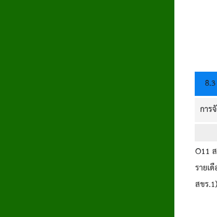
8.3
การจั
O11
สร
รายเด
สขร.1