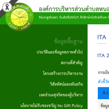
องค์การบริหารส่วนตำบลหนอง
Nongdoen Subdistrict Administrative 
ผล
ข้อมูล
ข้อ
แผน
บุคลากร
ข้อมูล
การ
การ
บัญญัติ/
พัฒนา
พื้น
คณะผู้
ITA
ดำเนิน
จัด
คำ
ท้อง
ฐาน
ข้อมูลพื้นฐาน
บริหาร
งาน
ซื้อ
สั่ง
ถิ่น
ประวัติ
ประวัติและข้อมูลสภาพทั่วไป
ITA 
สมาชิก
จัด
กิจกรรม/
ข้อ
แผน
และ
สถานที่สำคัญ
สภา
จ้าง
ผลงาน
บัญญัติ
ดำเนิน
ข้อมูล
การเปิ
โครงสร้างการบริหารงาน
หัวหน้า
ประกาศ
งบ
งาน
สภาพ
รายงาน
ตัวชี้วั
วิสัยทัศน์และพันธกิจ
ส่วน
จัดซื้อ
ประมาณ
ทั่วไป
ข้อมูล
แผน
8
.1
ราชการ
เจตจำนงสุจริตของผู้บริหาร
จัดจ้าง
ทางการ
ข้อ
พัฒนา
ผู้นำ
นโยบายไม่รับของขวัญ No Gift Policy
ข้อมู
สำนักงาน
เงิน
ประกาศ
บัญญัติ
ท้อง
ชุมชน