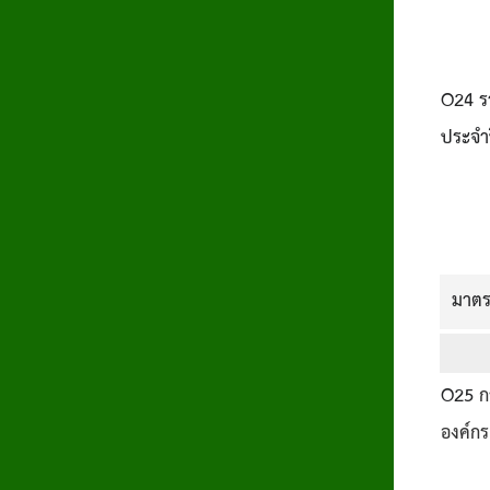
O24 ร
ประจำ
มาตร
O25
ก
องค์กร