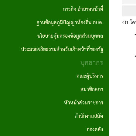
ปลัด
ภารกิจ อำนาจหน้าที่
ราคา
อบต.
ถิ่น
รายงาน
ผลิตภัณฑ์
กลาง
ฐานข้อมูลภูมิปัญญาท้องถิ่น อบต.
O1
โค
กอง
ผลการ
คำสั่ง
แผนงาน
ชุมชน
คลัง
นโยบายคุ้มครองข้อมูลส่วนบุคคล
ดำเนิน
ประกาศ
อบต.
ป้องกันและ
สถาน
งาน
ผลจัด
บรรเทา
ประมวลจริยธรรมสำหรับเจ้าหน้าที่ของรัฐ
กอง
ที่
• ภา
ซื้อจัด
สาธารณภัย
บุคลากร
ช่าง
รายงาน
สำคัญ
จ้าง
สถิติการ
แผน
คณะผู้บริหาร
กองการ
โครงสร้าง
ให้บริการ
ประกาศ
อัตรา
ศึกษา
สมาชิกสภา
การ
ประชาชน
ผู้ชนะ
กำลัง
ศาสนา
บริหาร
หัวหน้าส่วนราชการ
การจัด
3 ปี
และ
รายงาน
งาน
สำนักงานปลัด
ซื้อจัด
วัฒนธรรม
สถิติเรื่อง
แผน
วิสัย
จ้างราย
กองคลัง
ร้องเรียน
บริหาร