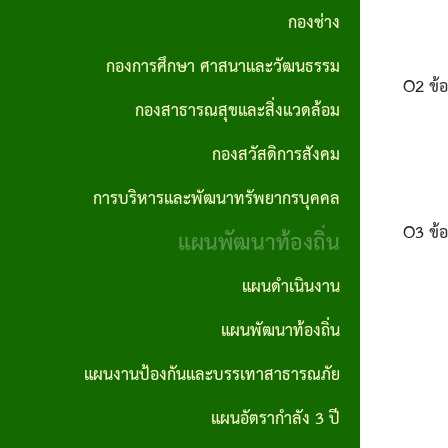
กอง
ทัศน์
ปี
กองช่าง
การ
ความ
สาธารณสุข
และ
ทุจริต
สรุป
ต่อ
กองการศึกษา ศาสนาและวัฒนธรรม
และสิ่ง
พันธ
O2
ข้อ
และ
ผล
เนื่อง
กองสาธารณสุขและสิ่งแวดล้อม
แวดล้อม
กิจ
ประพฤติ
การ
ของ
กองสวัสดิการสังคม
กอง
เจตจำนง
มิชอบ
จัด
องค์กร
การบริหารและพัฒนาทรัพยากรบุคคล
สวัสดิการ
สุจริต
ประจำปี
ซื้อ
แผน
O3
ข้
สังคม
แผนพัฒนาท้องถิ่น
ของผู้
จัด
รายงาน
ปฏิบัติ
บริหาร
จ้าง
แผนดำเนินงาน
การ
การ
การ
ราย
บริหาร
นโยบาย
แผนพัฒนาท้องถิ่น
ประชุม
จัดซื้อ
เดือน
และ
ไม่รับ
จัด
แผนงานป้องกันและบรรเทาสาธารณภัย
การ
พัฒนา
ของ
สรุปผล
จ้าง
แผนอัตรากำลัง 3 ปี
ลดขั้น
ทรัพยากร
ขวัญ
การจัด