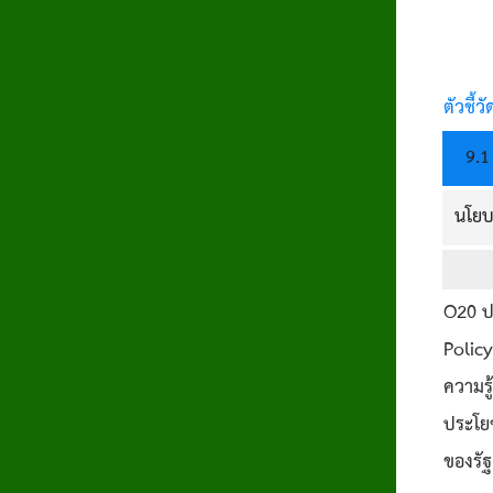
ตัวชี้วั
9.1
นโยบ
O20 ป
Policy
ความรู
ประโย
ของรัฐ