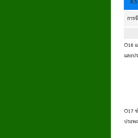
8.5
การจ
O16
แ
และปร
O17
ช่
ประพฤ