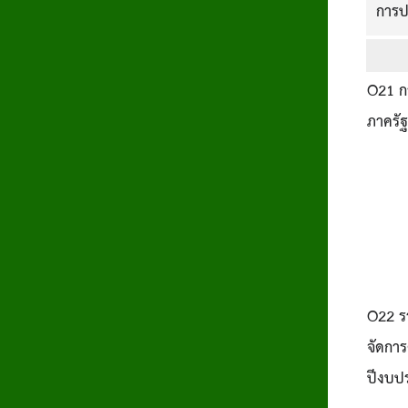
การปร
O21 ก
ภาครั
O22 ร
จัดกา
ปีงบป