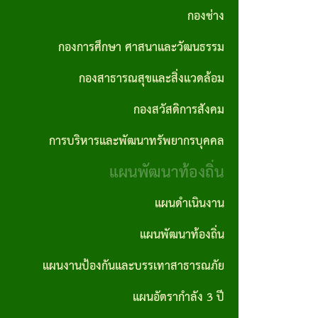
กอง
ทัศน์
ปี
กองช่าง
การ
ความ
สาธารณสุข
และ
ทุจริต
สรุป
ต่อ
กองการศึกษา ศาสนาและวัฒนธรรม
และสิ่ง
พันธ
และ
ผล
เนื่อง
กองสาธารณสุขและสิ่งแวดล้อม
แวดล้อม
กิจ
ประพฤติ
การ
ของ
กองสวัสดิการสังคม
กอง
เจตจำนง
มิชอบ
จัด
องค์กร
การบริหารและพัฒนาทรัพยากรบุคคล
สวัสดิการ
สุจริต
ประจำปี
ซื้อ
แผน
สังคม
แผนพัฒนาท้องถิ่น
ของผู้
จัด
รายงาน
ปฏิบัติ
บริหาร
จ้าง
แผนดำเนินงาน
การ
การ
การ
ราย
บริหาร
นโยบาย
แผนพัฒนาท้องถิ่น
ประชุม
จัดซื้อ
เดือน
และ
ไม่รับ
จัด
แผนงานป้องกันและบรรเทาสาธารณภัย
การ
พัฒนา
ของ
สรุปผล
จ้าง
แผนอัตรากำลัง 3 ปี
ลดขั้น
ทรัพยากร
ขวัญ
การจัด