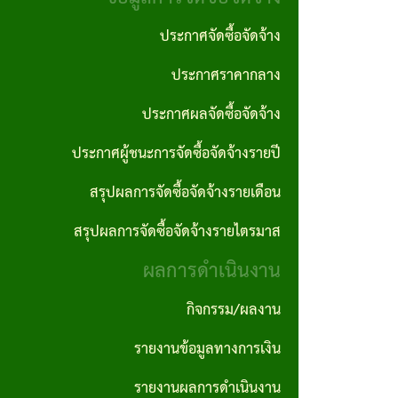
งาน
ประพฤติ
ภาค
ประกาศจัดซื้อจัดจ้าง
มิชอบ
กฎหมาย
ภูมิใจ
ประกาศราคากลาง
ที่
รายงาน
ITA
เกี่ยวข้อง
ประกาศผลจัดซื้อจัดจ้าง
ติดตาม
การ
และ
ประกาศผู้ชนะการจัดซื้อจัดจ้างรายปี
ฐานข้อมูล
ประเมิน
ประเมิน
ภูมิปัญญา
สรุปผลการจัดซื้อจัดจ้างรายเดือน
ความ
ผลแผน
ท้องถิ่น
สรุปผลการจัดซื้อจัดจ้างรายไตรมาส
เสี่ยงการ
พัฒนา
อบต.
ผลการดำเนินงาน
ทุจริต
นโยบาย
และ
กิจกรรม/ผลงาน
คุ้มครอง
ประพฤติ
รายงานข้อมูลทางการเงิน
ข้อมูล
มิชอบ
รายงานผลการดำเนินงาน