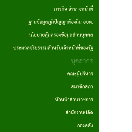
ปลัด
ภารกิจ อำนาจหน้าที่
ราคา
อบต.
ถิ่น
รายงาน
ผลิตภัณฑ์
กลาง
ฐานข้อมูลภูมิปัญญาท้องถิ่น อบต.
กอง
ผลการ
คำสั่ง
แผนงาน
ชุมชน
คลัง
นโยบายคุ้มครองข้อมูลส่วนบุคคล
ดำเนิน
ประกาศ
อบต.
ป้องกันและ
สถาน
งาน
ผลจัด
บรรเทา
ประมวลจริยธรรมสำหรับเจ้าหน้าที่ของรัฐ
กอง
ที่
ซื้อจัด
สาธารณภัย
บุคลากร
ช่าง
รายงาน
สำคัญ
จ้าง
สถิติการ
แผน
คณะผู้บริหาร
กองการ
โครงสร้าง
ให้บริการ
ประกาศ
อัตรา
ศึกษา
สมาชิกสภา
การ
ประชาชน
ผู้ชนะ
กำลัง
ศาสนา
บริหาร
หัวหน้าส่วนราชการ
การจัด
3 ปี
และ
รายงาน
งาน
สำนักงานปลัด
ซื้อจัด
วัฒนธรรม
สถิติเรื่อง
แผน
วิสัย
จ้างราย
กองคลัง
ร้องเรียน
บริหาร