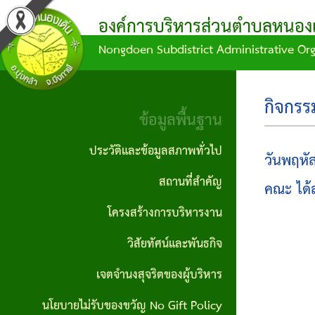
องค์การบริหารส่วนตำบลหนองเด
Nongdoen Subdistrict Administrative Or
ผล
ข้อมูล
ข้อ
แผน
บุคลากร
ข้อมูล
การ
การ
บัญญัติ/
พัฒนา
พื้น
คณะผู้
กิจกร
ดำเนิน
จัด
คำ
ท้อง
ฐาน
ข้อมูลพื้นฐาน
บริหาร
งาน
ซื้อ
สั่ง
ถิ่น
ประวัติ
ประวัติและข้อมูลสภาพทั่วไป
วันพฤหั
สมาชิก
จัด
กิจกรรม/
ข้อ
แผน
และ
สถานที่สำคัญ
สภา
จ้าง
คณะ ได้ล
ผลงาน
บัญญัติ
ดำเนิน
ข้อมูล
โครงสร้างการบริหารงาน
หัวหน้า
ประกาศ
งบ
งาน
สภาพ
รายงาน
วิสัยทัศน์และพันธกิจ
ส่วน
จัดซื้อ
ประมาณ
ทั่วไป
ข้อมูล
แผน
ราชการ
เจตจำนงสุจริตของผู้บริหาร
จัดจ้าง
ทางการ
ข้อ
พัฒนา
ผู้นำ
นโยบายไม่รับของขวัญ No Gift Policy
สำนักงาน
เงิน
ประกาศ
บัญญัติ
ท้อง
ชุมชน