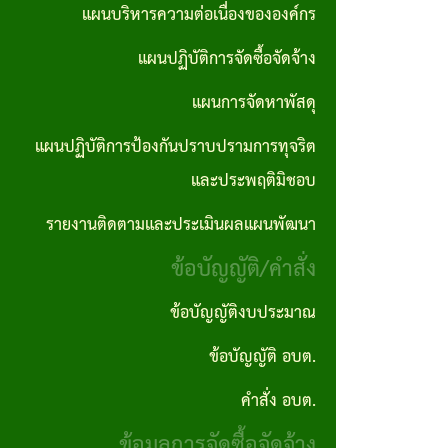
ตอน
แผนการ
แผนบริหารความต่อเนื่องขององค์กร
บุคคล
No Gift
ซื้อจัด
การ
จัดหา
แผนปฏิบัติการจัดซื้อจัดจ้าง
Policy
จ้างราย
ปฏิบัติ
พัสดุ
ไตรมาส
แผนการจัดหาพัสดุ
ภารกิจ
งาน
แผน
แผนปฏิบัติการป้องกันปราบปรามการทุจริต
อำนาจ
งาน
ปฏิบัติ
และประพฤติมิชอบ
หน้าที่
กิจ
การ
รายงานติดตามและประเมินผลแผนพัฒนา
คู่มือ
กา
ป้องกัน
ข้อบัญญัติ/คำสั่ง
และ
รส
ปราบ
มาตร
ภาฯ
ปราม
ข้อบัญญัติงบประมาณ
ฐาน
การ
ข้อบัญญัติ อบต.
รางวัล
การ
ทุจริต
แห่ง
คำสั่ง อบต.
ปฎิบัติ
และ
ความ
ข้อมูลการจัดซื้อจัดจ้าง