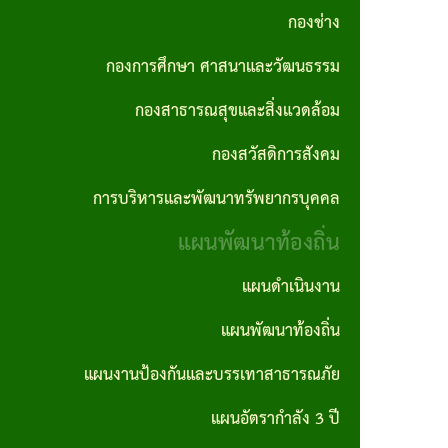
กอง
ทัศน์
ปี
กองช่าง
การ
ความ
สาธารณสุข
และ
ทุจริต
สรุป
ต่อ
กองการศึกษา ศาสนาและวัฒนธรรม
และสิ่ง
พันธ
และ
ผล
เนื่อง
กองสาธารณสุขและสิ่งแวดล้อม
แวดล้อม
กิจ
ประพฤติ
การ
ของ
กองสวัสดิการสังคม
กอง
เจตจำนง
มิชอบ
จัด
องค์กร
การบริหารและพัฒนาทรัพยากรบุคคล
สวัสดิการ
สุจริต
ประจำปี
ซื้อ
แผน
สังคม
แผนพัฒนาท้องถิ่น
ของผู้
จัด
รายงาน
ปฏิบัติ
บริหาร
จ้าง
แผนดำเนินงาน
การ
การ
การ
ราย
บริหาร
นโยบาย
แผนพัฒนาท้องถิ่น
ประชุม
จัดซื้อ
เดือน
และ
ไม่รับ
จัด
แผนงานป้องกันและบรรเทาสาธารณภัย
การ
พัฒนา
ของ
สรุปผล
จ้าง
แผนอัตรากำลัง 3 ปี
ลดขั้น
ทรัพยากร
ขวัญ
การจัด