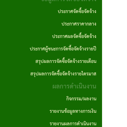
งาน
ประพฤติ
ภาค
ประกาศจัดซื้อจัดจ้าง
มิชอบ
กฎหมาย
ภูมิใจ
ประกาศราคากลาง
ที่
รายงาน
ITA
เกี่ยวข้อง
ประกาศผลจัดซื้อจัดจ้าง
ติดตาม
การ
และ
ประกาศผู้ชนะการจัดซื้อจัดจ้างรายปี
ฐานข้อมูล
ประเมิน
ประเมิน
ภูมิปัญญา
สรุปผลการจัดซื้อจัดจ้างรายเดือน
ความ
ผลแผน
ท้องถิ่น
สรุปผลการจัดซื้อจัดจ้างรายไตรมาส
เสี่ยงการ
พัฒนา
อบต.
ผลการดำเนินงาน
ทุจริต
นโยบาย
และ
กิจกรรม/ผลงาน
คุ้มครอง
ประพฤติ
รายงานข้อมูลทางการเงิน
ข้อมูล
มิชอบ
รายงานผลการดำเนินงาน