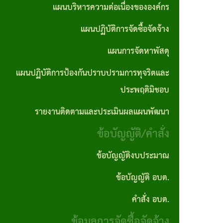
ตอน
แผนการ
แผนบริหารความต่อเนื่องขององค์กร
บุคคล
No Gift
ซื้อจัด
การ
จัดหา
แผนปฏิบัติการจัดซื้อจัดจ้าง
Policy
จ้างราย
ปฏิบัติ
พัสดุ
ไตรมาส
แผนการจัดหาพัสดุ
ภารกิจ
งาน
แผน
แผนปฏิบัติการป้องกันปราบปรามการทุจริตและ
อำนาจ
งาน
ปฏิบัติ
ประพฤติมิชอบ
หน้าที่
กิจ
การ
รายงานติดตามและประเมินผลแผนพัฒนา
คู่มือ
กา
ป้องกัน
ข้อบัญญัติ/คำสั่ง
และ
รส
ปราบ
มาตร
ภาฯ
ปราม
ข้อบัญญัติงบประมาณ
ฐาน
การ
ข้อบัญญัติ อบต.
รางวัล
การ
ทุจริต
แห่ง
คำสั่ง อบต.
ปฎิบัติ
และ
ความ
ข้อมูลการจัดซื้อจัดจ้าง