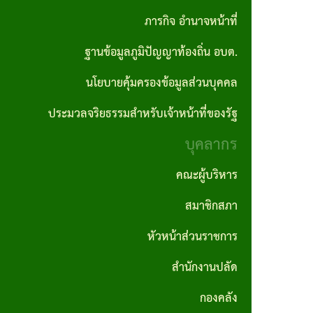
ปลัด
ภารกิจ อำนาจหน้าที่
ราคา
อบต.
ถิ่น
รายงาน
ผลิตภัณฑ์
กลาง
ฐานข้อมูลภูมิปัญญาท้องถิ่น อบต.
กอง
ผลการ
คำสั่ง
แผนงาน
ชุมชน
คลัง
นโยบายคุ้มครองข้อมูลส่วนบุคคล
ดำเนิน
ประกาศ
อบต.
ป้องกันและ
สถาน
งาน
ผลจัด
บรรเทา
ประมวลจริยธรรมสำหรับเจ้าหน้าที่ของรัฐ
กอง
ที่
ซื้อจัด
สาธารณภัย
บุคลากร
ช่าง
รายงาน
สำคัญ
จ้าง
สถิติการ
แผน
คณะผู้บริหาร
กองการ
โครงสร้าง
ให้บริการ
ประกาศ
อัตรา
ศึกษา
สมาชิกสภา
การ
ประชาชน
ผู้ชนะ
กำลัง
ศาสนา
บริหาร
หัวหน้าส่วนราชการ
การจัด
3 ปี
และ
รายงาน
งาน
สำนักงานปลัด
ซื้อจัด
วัฒนธรรม
สถิติเรื่อง
แผน
วิสัย
จ้างราย
กองคลัง
ร้องเรียน
บริหาร