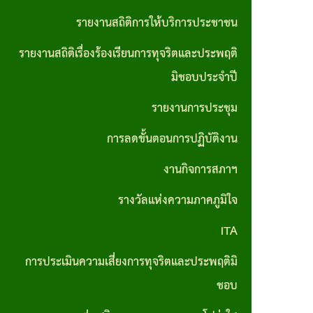
ส่วน
มาตรการ
รายงานสถิติการให้บริการประชาชน
บุคคล
ส่งเสริม
รายงานสถิติเรื่องร้องเรียนการทุจริตและประพฤติ
ประมวล
คุณธรรม
มิชอบประจำปี
จริยธรรม
และ
รายงานการประชุม
สำหรับ
ความ
เจ้าหน้าที่
การลดขั้นตอนการปฏิบัติงาน
โปร่งใส
ของรัฐ
ภายใน
งานกิจการสภาฯ
หน่วย
รางวัลแห่งความภาคภูมิใจ
งาน
ITA
การขับ
การประเมินความเสี่ยงการทุจริตและประพฤติมิ
เคลื่อน
ชอบ
จริยธรรม