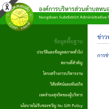
องค์การบริหารส่วนตำบลหนอง
Nongdoen Subdistrict Administrative 
ผล
ข้อมูล
ข้อ
แผน
บุคลากร
ข้อมูล
การ
การ
บัญญัติ/
พัฒนา
พื้น
คณะผู้
ข่าว
ดำเนิน
จัด
คำ
ท้อง
ฐาน
ข้อมูลพื้นฐาน
บริหาร
งาน
ซื้อ
สั่ง
ถิ่น
ประวัติ
ประวัติและข้อมูลสภาพทั่วไป
การช่
สมาชิก
จัด
กิจกรรม/
ข้อ
แผน
และ
สถานที่สำคัญ
สภา
จ้าง
ผลงาน
บัญญัติ
ดำเนิน
ข้อมูล
โครงสร้างการบริหารงาน
หัวหน้า
ประกาศ
งบ
งาน
สภาพ
รายงาน
วิสัยทัศน์และพันธกิจ
ส่วน
จัดซื้อ
ประมาณ
ทั่วไป
ข้อมูล
แผน
ราชการ
เจตจำนงสุจริตของผู้บริหาร
จัดจ้าง
ทางการ
ข้อ
พัฒนา
ผู้นำ
นโยบายไม่รับของขวัญ No Gift Policy
สำนักงาน
เงิน
ประกาศ
บัญญัติ
ท้อง
ชุมชน