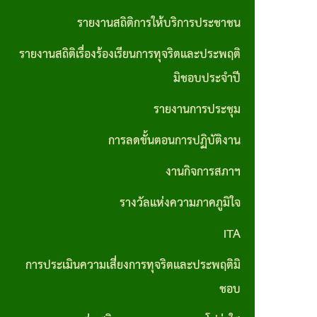
ส่วน
มาตรการ
รายงานสถิติการให้บริการประชาชน
บุคคล
ส่งเสริม
รายงานสถิติเรื่องร้องเรียนการทุจริตและประพฤติ
ประมวล
คุณธรรม
มิชอบประจำปี
จริยธรรม
และ
รายงานการประชุม
สำหรับ
ความ
เจ้าหน้าที่
การลดขั้นตอนการปฏิบัติงาน
โปร่งใส
ของรัฐ
ภายใน
งานกิจการสภาฯ
หน่วย
รางวัลแห่งความภาคภูมิใจ
งาน
ITA
การขับ
การประเมินความเสี่ยงการทุจริตและประพฤติมิ
เคลื่อน
ชอบ
จริยธรรม