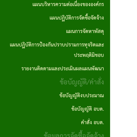
ตอน
แผนการ
แผนบริหารความต่อเนื่องขององค์กร
บุคคล
No Gift
ซื้อจัด
การ
จัดหา
แผนปฏิบัติการจัดซื้อจัดจ้าง
Policy
จ้างราย
ปฏิบัติ
พัสดุ
ไตรมาส
แผนการจัดหาพัสดุ
ภารกิจ
งาน
แผน
แผนปฏิบัติการป้องกันปราบปรามการทุจริตและ
อำนาจ
งาน
ปฏิบัติ
ประพฤติมิชอบ
หน้าที่
กิจ
การ
รายงานติดตามและประเมินผลแผนพัฒนา
คู่มือ
กา
ป้องกัน
ข้อบัญญัติ/คำสั่ง
และ
รส
ปราบ
มาตร
ภาฯ
ปราม
ข้อบัญญัติงบประมาณ
ฐาน
การ
ข้อบัญญัติ อบต.
รางวัล
การ
ทุจริต
แห่ง
คำสั่ง อบต.
ปฎิบัติ
และ
ความ
ข้อมูลการจัดซื้อจัดจ้าง