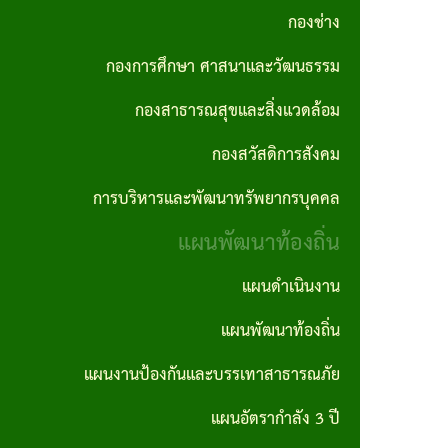
กอง
ทัศน์
ปี
กองช่าง
การ
ความ
สาธารณสุข
และ
ทุจริต
สรุป
ต่อ
กองการศึกษา ศาสนาและวัฒนธรรม
และสิ่ง
พันธ
และ
ผล
เนื่อง
กองสาธารณสุขและสิ่งแวดล้อม
แวดล้อม
กิจ
ประพฤติ
การ
ของ
กองสวัสดิการสังคม
กอง
เจตจำนง
มิชอบ
จัด
องค์กร
การบริหารและพัฒนาทรัพยากรบุคคล
สวัสดิการ
สุจริต
ประจำปี
ซื้อ
แผน
สังคม
แผนพัฒนาท้องถิ่น
ของผู้
จัด
รายงาน
ปฏิบัติ
บริหาร
จ้าง
แผนดำเนินงาน
การ
การ
การ
ราย
บริหาร
นโยบาย
แผนพัฒนาท้องถิ่น
ประชุม
จัดซื้อ
เดือน
และ
ไม่รับ
จัด
แผนงานป้องกันและบรรเทาสาธารณภัย
การ
พัฒนา
ของ
สรุปผล
จ้าง
แผนอัตรากำลัง 3 ปี
ลดขั้น
ทรัพยากร
ขวัญ
การจัด