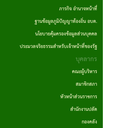
ปลัด
ภารกิจ อำนาจหน้าที่
ราคา
อบต.
ถิ่น
รายงาน
ผลิตภัณฑ์
กลาง
ฐานข้อมูลภูมิปัญญาท้องถิ่น อบต.
กอง
ผลการ
คำสั่ง
แผนงาน
ชุมชน
คลัง
นโยบายคุ้มครองข้อมูลส่วนบุคคล
ดำเนิน
ประกาศ
อบต.
ป้องกันและ
สถาน
งาน
ผลจัด
บรรเทา
ประมวลจริยธรรมสำหรับเจ้าหน้าที่ของรัฐ
กอง
ที่
ซื้อจัด
สาธารณภัย
บุคลากร
ช่าง
รายงาน
สำคัญ
จ้าง
สถิติการ
แผน
คณะผู้บริหาร
กองการ
โครงสร้าง
ให้บริการ
ประกาศ
อัตรา
ศึกษา
สมาชิกสภา
การ
ประชาชน
ผู้ชนะ
กำลัง
ศาสนา
บริหาร
หัวหน้าส่วนราชการ
การจัด
3 ปี
และ
รายงาน
งาน
สำนักงานปลัด
ซื้อจัด
วัฒนธรรม
สถิติเรื่อง
แผน
วิสัย
จ้างราย
กองคลัง
ร้องเรียน
บริหาร