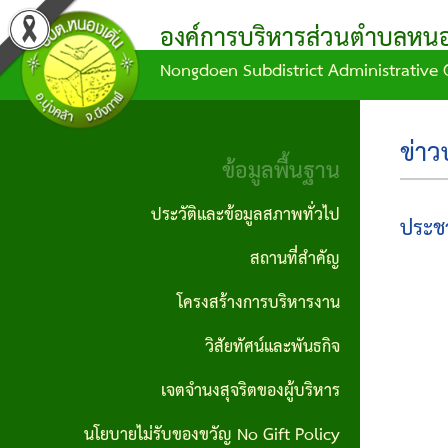
องค์การบริหารส่วนตำบลหนอง
Nongdoen Subdistrict Administrative 
ผล
ข้อมูล
ข้อ
แผน
บุคลากร
ข้อมูล
การ
การ
บัญญัติ/
พัฒนา
พื้น
คณะผู้
ข่าว
ดำเนิน
จัด
คำ
ท้อง
ฐาน
ข้อมูลพื้นฐาน
บริหาร
งาน
ซื้อ
สั่ง
ถิ่น
ประวัติ
ประวัติและข้อมูลสภาพทั่วไป
ประชา
สมาชิก
จัด
กิจกรรม/
ข้อ
แผน
และ
สถานที่สำคัญ
สภา
จ้าง
ผลงาน
บัญญัติ
ดำเนิน
ข้อมูล
โครงสร้างการบริหารงาน
หัวหน้า
ประกาศ
งบ
งาน
สภาพ
รายงาน
วิสัยทัศน์และพันธกิจ
ส่วน
จัดซื้อ
ประมาณ
ทั่วไป
ข้อมูล
แผน
ราชการ
เจตจำนงสุจริตของผู้บริหาร
จัดจ้าง
ทางการ
ข้อ
พัฒนา
ผู้นำ
นโยบายไม่รับของขวัญ No Gift Policy
สำนักงาน
เงิน
ประกาศ
บัญญัติ
ท้อง
ชุมชน