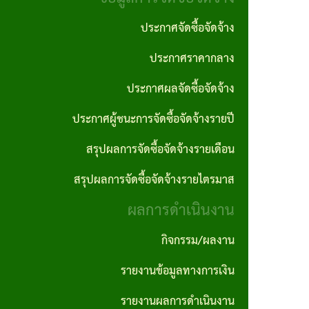
งาน
ประพฤติ
ภาค
ประกาศจัดซื้อจัดจ้าง
มิชอบ
กฎหมาย
ภูมิใจ
ประกาศราคากลาง
ที่
รายงาน
ITA
เกี่ยวข้อง
ประกาศผลจัดซื้อจัดจ้าง
ติดตาม
การ
และ
ประกาศผู้ชนะการจัดซื้อจัดจ้างรายปี
ฐานข้อมูล
ประเมิน
ประเมิน
ภูมิปัญญา
สรุปผลการจัดซื้อจัดจ้างรายเดือน
ความ
ผลแผน
ท้องถิ่น
สรุปผลการจัดซื้อจัดจ้างรายไตรมาส
เสี่ยงการ
พัฒนา
อบต.
ผลการดำเนินงาน
ทุจริต
นโยบาย
และ
กิจกรรม/ผลงาน
คุ้มครอง
ประพฤติ
รายงานข้อมูลทางการเงิน
ข้อมูล
มิชอบ
รายงานผลการดำเนินงาน