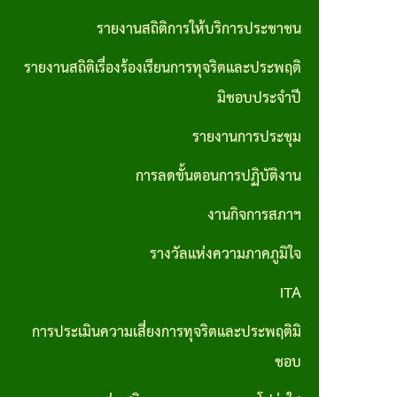
ส่วน
มาตรการ
รายงานสถิติการให้บริการประชาชน
บุคคล
ส่งเสริม
รายงานสถิติเรื่องร้องเรียนการทุจริตและประพฤติ
ประมวล
คุณธรรม
มิชอบประจำปี
จริยธรรม
และ
รายงานการประชุม
สำหรับ
ความ
เจ้าหน้าที่
การลดขั้นตอนการปฏิบัติงาน
โปร่งใส
ของรัฐ
ภายใน
งานกิจการสภาฯ
หน่วย
รางวัลแห่งความภาคภูมิใจ
งาน
ITA
การขับ
การประเมินความเสี่ยงการทุจริตและประพฤติมิ
เคลื่อน
ชอบ
จริยธรรม