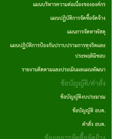
ตอน
แผนการ
แผนบริหารความต่อเนื่องขององค์กร
บุคคล
No Gift
ซื้อจัด
การ
จัดหา
แผนปฏิบัติการจัดซื้อจัดจ้าง
Policy
จ้างราย
ปฏิบัติ
พัสดุ
ไตรมาส
แผนการจัดหาพัสดุ
ภารกิจ
งาน
แผน
แผนปฏิบัติการป้องกันปราบปรามการทุจริตและ
อำนาจ
งาน
ปฏิบัติ
ประพฤติมิชอบ
หน้าที่
กิจ
การ
รายงานติดตามและประเมินผลแผนพัฒนา
คู่มือ
กา
ป้องกัน
ข้อบัญญัติ/คำสั่ง
และ
รส
ปราบ
มาตร
ภาฯ
ปราม
ข้อบัญญัติงบประมาณ
ฐาน
การ
ข้อบัญญัติ อบต.
รางวัล
การ
ทุจริต
แห่ง
คำสั่ง อบต.
ปฎิบัติ
และ
ความ
ข้อมูลการจัดซื้อจัดจ้าง