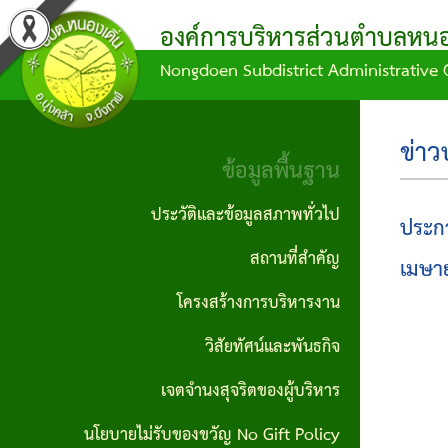
องค์การบริหารส่วนตำบลหนอง
Nongdoen Subdistrict Administrative 
ผล
ข้อมูล
ข้อ
แผน
บุคลากร
ข้อมูล
การ
การ
บัญญัติ/
พัฒนา
พื้น
คณะผู้
ข่าว
ดำเนิน
จัด
คำ
ท้อง
ฐาน
ข้อมูลพื้นฐาน
บริหาร
งาน
ซื้อ
สั่ง
ถิ่น
ประวัติ
ประวัติและข้อมูลสภาพทั่วไป
ประกา
สมาชิก
จัด
กิจกรรม/
ข้อ
แผน
และ
สถานที่สำคัญ
สภา
จ้าง
เมษาย
ผลงาน
บัญญัติ
ดำเนิน
ข้อมูล
โครงสร้างการบริหารงาน
หัวหน้า
ประกาศ
งบ
งาน
สภาพ
รายงาน
วิสัยทัศน์และพันธกิจ
ส่วน
จัดซื้อ
ประมาณ
ทั่วไป
ข้อมูล
แผน
ราชการ
เจตจำนงสุจริตของผู้บริหาร
จัดจ้าง
ทางการ
ข้อ
พัฒนา
ผู้นำ
นโยบายไม่รับของขวัญ No Gift Policy
สำนักงาน
เงิน
ประกาศ
บัญญัติ
ท้อง
ชุมชน