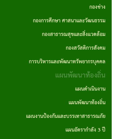
กอง
ทัศน์
ปี
กองช่าง
การ
ความ
สาธารณสุข
และ
ทุจริต
สรุป
ต่อ
กองการศึกษา ศาสนาและวัฒนธรรม
และสิ่ง
พันธ
และ
ผล
เนื่อง
กองสาธารณสุขและสิ่งแวดล้อม
แวดล้อม
กิจ
ประพฤติ
การ
ของ
กองสวัสดิการสังคม
กอง
เจตจำนง
มิชอบ
จัด
องค์กร
การบริหารและพัฒนาทรัพยากรบุคคล
สวัสดิการ
สุจริต
ประจำปี
ซื้อ
แผน
สังคม
แผนพัฒนาท้องถิ่น
ของผู้
จัด
รายงาน
ปฏิบัติ
บริหาร
จ้าง
แผนดำเนินงาน
การ
การ
การ
ราย
บริหาร
นโยบาย
แผนพัฒนาท้องถิ่น
ประชุม
จัดซื้อ
เดือน
และ
ไม่รับ
จัด
แผนงานป้องกันและบรรเทาสาธารณภัย
การ
พัฒนา
ของ
สรุปผล
จ้าง
แผนอัตรากำลัง 3 ปี
ลดขั้น
ทรัพยากร
ขวัญ
การจัด