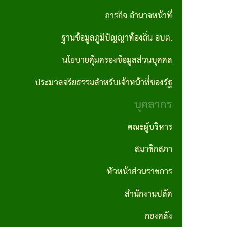
ปลัด
ภารกิจ อำนาจหน้าที่
ราคา
อบต.
ถิ่น
รายงาน
ผลิตภัณฑ์
กลาง
ฐานข้อมูลภูมิปัญญาท้องถิ่น อบต.
กอง
ผลการ
คำสั่ง
แผนงาน
ชุมชน
คลัง
นโยบายคุ้มครองข้อมูลส่วนบุคคล
ดำเนิน
ประกาศ
อบต.
ป้องกันและ
สถาน
งาน
ผลจัด
บรรเทา
ประมวลจริยธรรมสำหรับเจ้าหน้าที่ของรัฐ
กอง
ที่
ซื้อจัด
สาธารณภัย
บุคลากร
ช่าง
รายงาน
สำคัญ
จ้าง
สถิติการ
แผน
คณะผู้บริหาร
กองการ
โครงสร้าง
ให้บริการ
ประกาศ
อัตรา
ศึกษา
สมาชิกสภา
การ
ประชาชน
ผู้ชนะ
กำลัง
ศาสนา
บริหาร
หัวหน้าส่วนราชการ
การจัด
3 ปี
และ
รายงาน
งาน
สำนักงานปลัด
ซื้อจัด
วัฒนธรรม
สถิติเรื่อง
แผน
วิสัย
จ้างราย
กองคลัง
ร้องเรียน
บริหาร