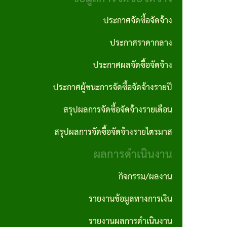
งาน
ประพฤติ
ภาค
ประกาศจัดซื้อจัดจ้าง
มิชอบ
กฎหมาย
ภูมิใจ
ประกาศราคากลาง
ที่
รายงาน
ITA
เกี่ยวข้อง
ประกาศผลจัดซื้อจัดจ้าง
ติดตาม
การ
และ
ประกาศผู้ชนะการจัดซื้อจัดจ้างรายปี
ฐานข้อมูล
ประเมิน
ประเมิน
ภูมิปัญญา
สรุปผลการจัดซื้อจัดจ้างรายเดือน
ความ
ผลแผน
ท้องถิ่น
สรุปผลการจัดซื้อจัดจ้างรายไตรมาส
เสี่ยงการ
พัฒนา
อบต.
ผลการดำเนินงาน
ทุจริต
นโยบาย
และ
กิจกรรม/ผลงาน
คุ้มครอง
ประพฤติ
รายงานข้อมูลทางการเงิน
ข้อมูล
มิชอบ
รายงานผลการดำเนินงาน